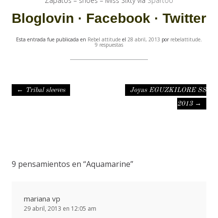
Zapatos – shoes – Miss Sixty via
Spartoo
Bloglovin
·
Facebook
·
Twitter
Esta entrada fue publicada en
Rebel attitude
el
28 abril, 2013
por
rebelattitude
.
9 respuestas
Navegación de entradas
←
Tribal sleeves
Joyas EGUZKILORE SS
2013
→
9 pensamientos en “
Aquamarine
”
mariana vp
29 abril, 2013 en 12:05 am