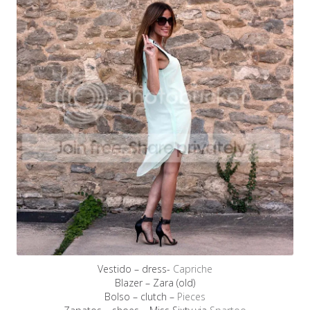
Vestido – dress-
Capriche
Blazer – Zara (old)
Bolso – clutch –
Pieces