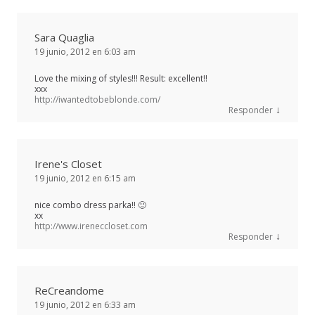
Sara Quaglia
19 junio, 2012 en 6:03 am
Love the mixing of styles!!! Result: excellent!!
xxx
http://iwantedtobeblonde.com/
↓
Responder
Irene's Closet
19 junio, 2012 en 6:15 am
nice combo dress parka!! 🙂
xx
http://www.ireneccloset.com
↓
Responder
ReCreandome
19 junio, 2012 en 6:33 am