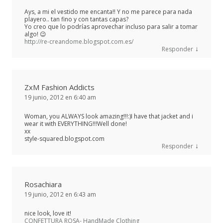
Ays, a mi el vestido me encanta!! Y no me parece para nada
playero.. tan fino y con tantas capas?
Yo creo que lo podrías aprovechar incluso para salir a tomar
algo! 😉
http://re-creandome.blogspot.com.es/
↓
Responder
ZxM Fashion Addicts
19 junio, 2012 en 6:40 am
Woman, you ALWAYS look amazing!!!:)I have that jacket and i
wear it with EVERYTHING!!!Well done!
xx
style-squared.blogspot.com
↓
Responder
Rosachiara
19 junio, 2012 en 6:43 am
nice look, love it!
CONFETTURA ROSA- HandMade Clothing