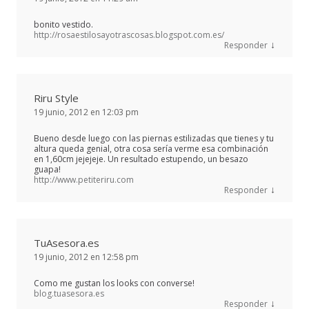
bonito vestido.
http://rosaestilosayotrascosas.blogspot.com.es/
↓
Responder
Riru Style
19 junio, 2012 en 12:03 pm
Bueno desde luego con las piernas estilizadas que tienes y tu
altura queda genial, otra cosa sería verme esa combinación
en 1,60cm jejejeje. Un resultado estupendo, un besazo
guapa!
http://www.petiteriru.com
↓
Responder
TuAsesora.es
19 junio, 2012 en 12:58 pm
Como me gustan los looks con converse!
blog.tuasesora.es
↓
Responder