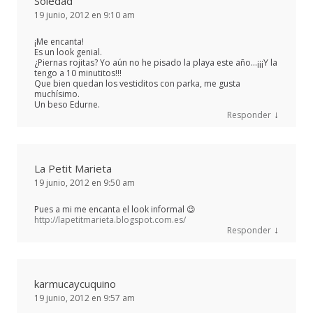
Soledad
19 junio, 2012 en 9:10 am
¡Me encanta!
Es un look genial.
¿Piernas rojitas? Yo aún no he pisado la playa este año…¡¡¡Y la
tengo a 10 minutitos!!!
Que bien quedan los vestiditos con parka, me gusta
muchísimo.
Un beso Edurne.
↓
Responder
La Petit Marieta
19 junio, 2012 en 9:50 am
Pues a mi me encanta el look informal 😉
http://lapetitmarieta.blogspot.com.es/
↓
Responder
karmucaycuquino
19 junio, 2012 en 9:57 am