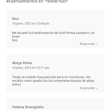
44 pensamientos en “
Yellow fluor
”
Roo
18 junio, 2012 en 10:04 pm
Me encantó la transformación de look formal a playero, Un
beso!
Roo
↓
Responder
Abeja Reina
18 junio, 2012 en 10:11 pm
Tengo un vestido muy parecido pero en rosa fucsia…me
encanta como queda con los converse!un besazo de abeja
reina;)
↓
Responder
Helena Branquinho