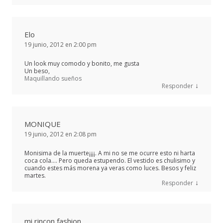
Elo
19 junio, 2012 en 2:00 pm
Un look muy comodo y bonito, me gusta
Un beso,
Maquillando sueños
↓
Responder
MONIQUE
19 junio, 2012 en 2:08 pm
Monisima de la muerte¡¡¡¡. A mi no se me ocurre esto ni harta
coca cola…. Pero queda estupendo. El vestido es chulisimo y
cuando estes más morena ya veras como luces. Besos y feliz
martes.
↓
Responder
mi rincon fashion