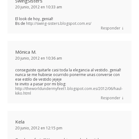
SwingSisters
20 junio, 2012 en 10:33 am
El look de hoy, genial!
Bs de
http://swing-sisters.blogspot.com.es/
↓
Responder
Mónica M.
20 junio, 2012 en 10:36 am
conseguiste quitarle casi toda la elegancia al vestido. genial!
nunca se me hubiese ocurrido ponerme unas converse con
ese estilo de vestido jejeje
te invito a pasar por mi blog:
http://theworldundermyfeet1.blogspot.com.es/2012/06/haul-
kiko.html
↓
Responder
Kela
20 junio, 2012 en 12:15 pm