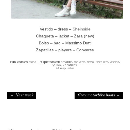
Vestido – dress –
Sheinside
Chaqueta – jacket – Zara (new)
Bolso – bag – Massimo Dutti
Zapatillas – players – Converse
Publicado en
Moda
| Etiquetado con
amarillo
,
converse
,
dress
,
Sneakers
,
vestido
,
yellow
,
Zapatillas
.
44 respuestas
Navegación de entradas
←
Next week
Grey motorbike boots
→