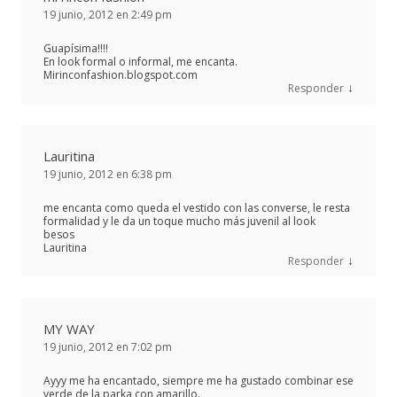
19 junio, 2012 en 2:49 pm
Guapísima!!!!
En look formal o informal, me encanta.
Mirinconfashion.blogspot.com
↓
Responder
Lauritina
19 junio, 2012 en 6:38 pm
me encanta como queda el vestido con las converse, le resta
formalidad y le da un toque mucho más juvenil al look
besos
Lauritina
↓
Responder
MY WAY
19 junio, 2012 en 7:02 pm
Ayyy me ha encantado, siempre me ha gustado combinar ese
verde de la parka con amarillo.