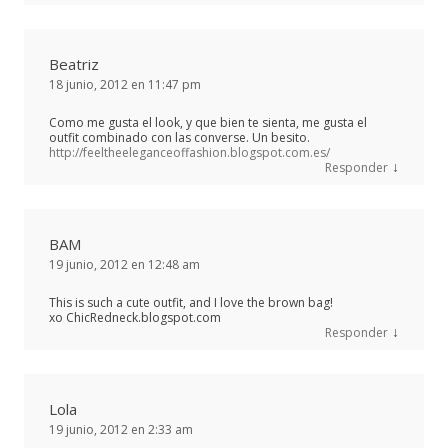
Beatriz
18 junio, 2012 en 11:47 pm
Como me gusta el look, y que bien te sienta, me gusta el
outfit combinado con las converse. Un besito.
http://feeltheeleganceoffashion.blogspot.com.es/
↓
Responder
BAM
19 junio, 2012 en 12:48 am
This is such a cute outfit, and I love the brown bag!
xo ChicRedneck.blogspot.com
↓
Responder
Lola
19 junio, 2012 en 2:33 am