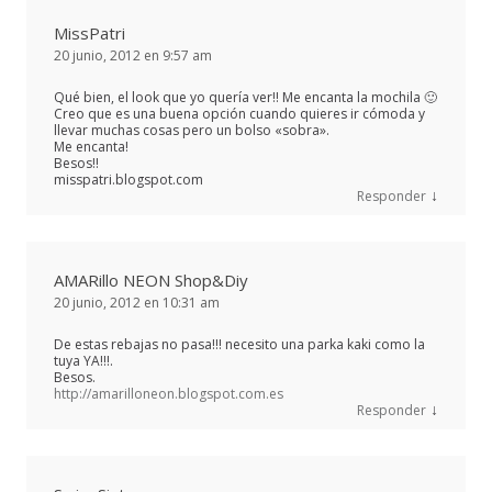
MissPatri
20 junio, 2012 en 9:57 am
Qué bien, el look que yo quería ver!! Me encanta la mochila 🙂
Creo que es una buena opción cuando quieres ir cómoda y
llevar muchas cosas pero un bolso «sobra».
Me encanta!
Besos!!
misspatri.blogspot.com
↓
Responder
AMARillo NEON Shop&Diy
20 junio, 2012 en 10:31 am
De estas rebajas no pasa!!! necesito una parka kaki como la
tuya YA!!!.
Besos.
http://amarilloneon.blogspot.com.es
↓
Responder