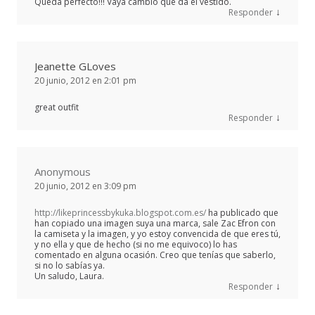
Queda perfecto!!! Vaya cambio que da el vestido.
↓
Responder
Jeanette GLoves
20 junio, 2012 en 2:01 pm
great outfit
↓
Responder
Anonymous
20 junio, 2012 en 3:09 pm
http://likeprincessbykuka.blogspot.com.es/
ha publicado que
han copiado una imagen suya una marca, sale Zac Efron con
la camiseta y la imagen, y yo estoy convencida de que eres tú,
y no ella y que de hecho (si no me equivoco) lo has
comentado en alguna ocasión. Creo que tenías que saberlo,
si no lo sabías ya.
Un saludo, Laura.
↓
Responder