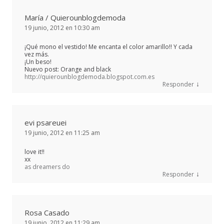
María / Quierounblogdemoda
19 junio, 2012 en 10:30 am
¡Qué mono el vestido! Me encanta el color amarillo!! Y cada
vez más.
¡Un beso!
Nuevo post: Orange and black
http://quierounblogdemoda.blogspot.com.es
↓
Responder
evi psareuei
19 junio, 2012 en 11:25 am
love it!!
xx
as dreamers do
↓
Responder
Rosa Casado
19 junio, 2012 en 11:29 am