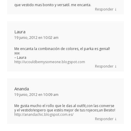
que vestido mas bonito y versatil. me encanta.
↓
Responder
Laura
19 junio, 2012 en 10:02 am
Me encanta la combinación de colores, el parka es genial!
xxx
– Laura
http://ucouldbemysomeone.blogspot.com
↓
Responder
Ananda
19 junio, 2012 en 10:09 am
Me gusta mucho el rollo que le das al outfit,con las converse
y el vestido!espero que estés mejor de tus rojeces,un Besito!
http://anandachic.blogspot.com.es/
↓
Responder