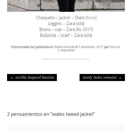
Chaqueta – jacket – Shein (
here
)
Leggins – Zara (old)
Boina – cap – Zara (fw 2017)
Bufanda – scarf – Zara (old)
Esta entrada fue publicada en
Rebel attitude
el
3 diciembre, 2017
por
Edurne
.
2 respuestas
Navegación de entradas
←
ercilla leopard booties
lovely boho sweater
→
2 pensamientos en “
wales tweed jacket
”