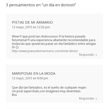
3 pensamientos en “
un día en donosti
”
PISTAS DE MI ARMARIO
12 mayo, 2015 en 12:02 pm
Wow !!! que post tan chuloooooo !!! la hemos pasado
fenomenal !!! una experiencia altamente recomendable para
todas las que quisierais pasar un dia fantástico entre amigas
!!!! 🙂
http://www.pistasdemiarmario.com/total-denin/
↓
Responder
MARIPOSAS EN LA MODA
12 mayo, 2015 en 9:09 pm
Que día tan fantastico, es el sueño de cualquier mujer.
Un post superchulo,con imágenes muy divertidas.
Bss
↓
Responder