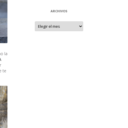
ARCHIVOS
Archivos
o la
A
r
e te