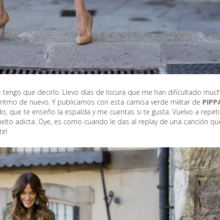
engo que decirlo. Llevo días de locura que me han dificultado much
 ritmo de nuevo. Y publicamos con esta camisa verde militar de
PIPP
do, que te enseño la espalda y me cuentas si te gusta. Vuelvo a repeti
elto adicta. Oye, es como cuando le das al replay de una canción qu
te!