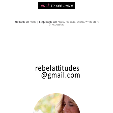
click
to see more
Publicado en
Moda
| Etiquetado con
Heels
,
red coat
,
Shorts
,
white shirt
.
3 respuestas