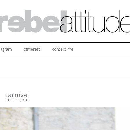
Ir al contenido
tagram
pinterest
contact me
carnival
5 febrero, 2016