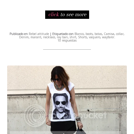
click
to see more
Publicado en
Rebel attitude
| Etiquetado con
Blanco
,
boots
,
botas
,
Camisa
,
collar
,
Denim
,
marant
,
necklace
,
ray ban
,
shirt
,
Shorts
,
vaquero
,
wayfarer
.
10 respuestas