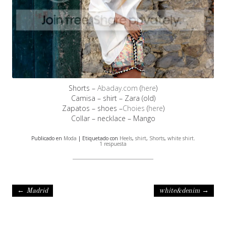
Shorts –
Abaday.com
(
here
)
Camisa – shirt – Zara (old)
Zapatos – shoes –
Choies
(
here
)
Collar – necklace – Mango
Publicado en
Moda
| Etiquetado con
Heels
,
shirt
,
Shorts
,
white shirt
.
1 respuesta
Navegación de entradas
←
Madrid
white&denim
→