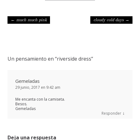
Navegación de entradas
←
much much pink
cloudy cold days
→
Un pensamiento en “
riverside dress
”
Gemeladas
29 junio, 2017 en 9:42 am
Me encanta con la camiseta.
Besos.
Gemeladas
↓
Responder
Deja una respuesta