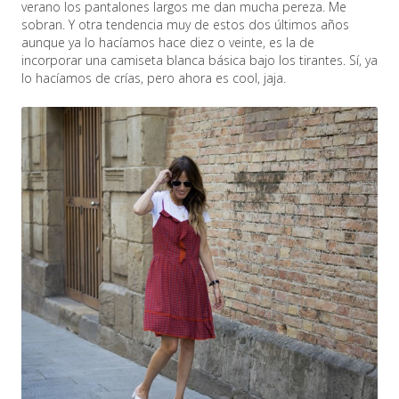
verano los pantalones largos me dan mucha pereza. Me
sobran. Y otra tendencia muy de estos dos últimos años
aunque ya lo hacíamos hace diez o veinte, es la de
incorporar una camiseta blanca básica bajo los tirantes. Sí, ya
lo hacíamos de crías, pero ahora es cool, jaja.