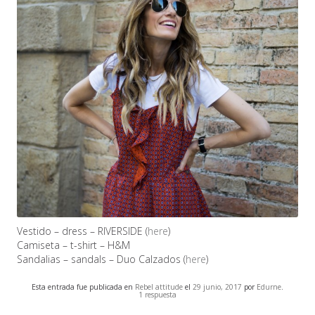
Vestido – dress – RIVERSIDE (
here
)
Camiseta – t-shirt – H&M
Sandalias – sandals – Duo Calzados (
here
)
Esta entrada fue publicada en
Rebel attitude
el
29 junio, 2017
por
Edurne
.
1 respuesta