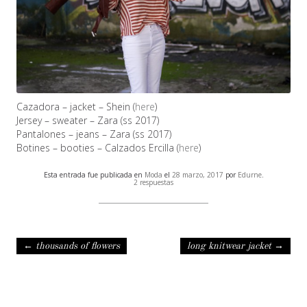
Cazadora – jacket – Shein (
here
)
Jersey – sweater – Zara (ss 2017)
Pantalones – jeans – Zara (ss 2017)
Botines – booties – Calzados Ercilla (
here
)
Esta entrada fue publicada en
Moda
el
28 marzo, 2017
por
Edurne
.
2 respuestas
Navegación de entradas
←
thousands of flowers
long knitwear jacket
→