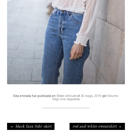
Esta entrada fue publicada en
Rebel attitude
el
26 mayo, 2019
por
Edurne
.
Deja una respuesta
Navegación de entradas
←
black faux fuhr skirt
red and white sweatshirt
→