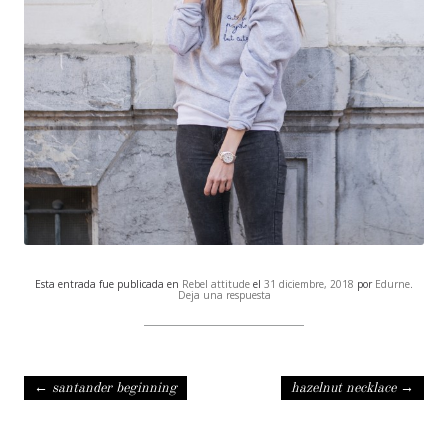
Esta entrada fue publicada en
Rebel attitude
el
31 diciembre, 2018
por
Edurne
.
Deja una respuesta
Navegación de entradas
←
santander beginning
hazelnut necklace
→