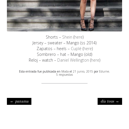
Shorts –
Shein
(
here
)
Jersey – sweater – Mango (ss 2014)
Zapatos – heels –
Cuplé
(
here
)
Sombrero – hat – Mango (old)
Reloj – watch –
Daniel Wellington
(
here
)
Esta entrada fue publicada en
Moda
el
21 junio, 2015
por
Edurne
.
5 respuestas
Navegación de entradas
←
panama
día tous
→