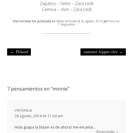
Zapatos – heels – Zara (old)
Camisa – shirt – Zara (old)
Esta entrada fue publicada en
Rebel attitude
el
26 agosto, 2014
por
Edurne
.
7 respuestas
Navegación de entradas
←
Poland
summer hippie chic
→
7 pensamientos en “
minnie
”
veronica
26 agosto, 2014 en 11:04 am
Hola guapa la blazer es de ahora? me encanta…
↓
Responder