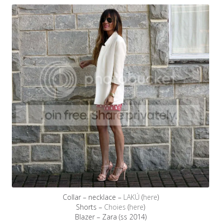
Collar – necklace –
LAKÚ
(
here
)
Shorts –
Choies
(
here
)
Blazer – Zara (ss 2014)