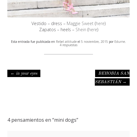
Vestido – dress –
Maggie Sweet
(
here
)
Zapatos – heels –
Shein
(
here
)
Esta entrada fue publicada en
Rebel attitude
el
5 noviembre, 2015
por
Edurne
.
4 respuestas
Navegación de entradas
←
in your eyes
BEHOBIA SAN
SEBASTIÁN
→
4 pensamientos en “
mini dogs
”