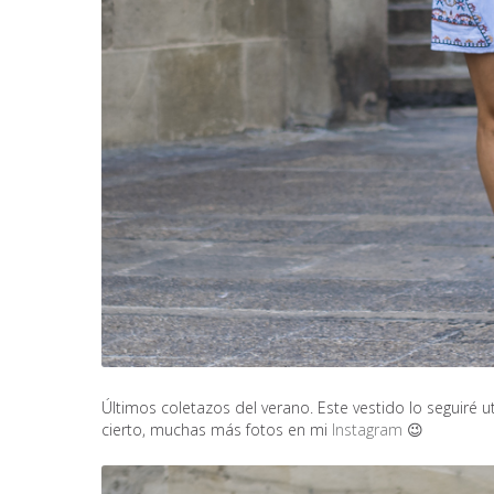
Últimos coletazos del verano. Este vestido lo seguiré 
cierto, muchas más fotos en mi
Instagram
😉