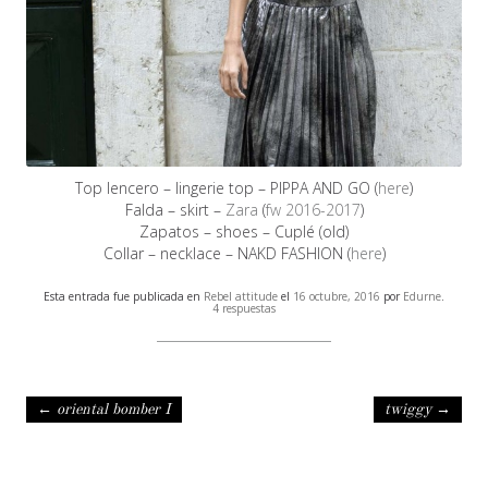
Top lencero – lingerie top – PIPPA AND GO (
here
)
Falda – skirt –
Zara
(
fw 2016-2017
)
Zapatos – shoes – Cuplé (old)
Collar – necklace – NAKD FASHION (
here
)
Esta entrada fue publicada en
Rebel attitude
el
16 octubre, 2016
por
Edurne
.
4 respuestas
Navegación de entradas
←
oriental bomber I
twiggy
→