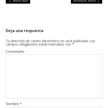
Navegación de entradas
←
beard man
dfranklin boots
→
Deja una respuesta
Tu dirección de correo electrónico no será publicada.
Los
campos obligatorios están marcados con
*
Comentario
Nombre
*