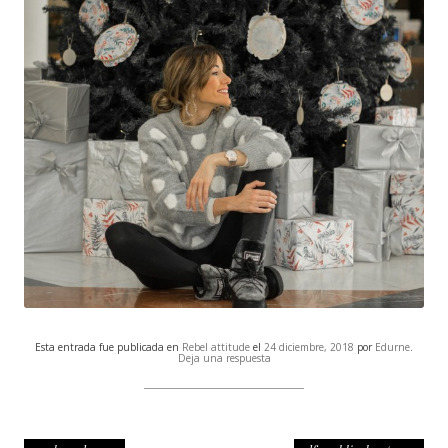
Esta entrada fue publicada en
Rebel attitude
el
24 diciembre, 2018
por
Edurne
.
Deja una respuesta