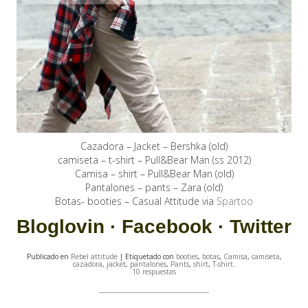
Cazadora – Jacket – Bershka (old)
camiseta – t-shirt – Pull&Bear Man (ss 2012)
Camisa – shirt – Pull&Bear Man (old)
Pantalones – pants – Zara (old)
Botas- booties – Casual Attitude via
Spartoo
Bloglovin
·
Facebook
·
Twitter
Publicado en
Rebel attitude
| Etiquetado con
booties
,
botas
,
Camisa
,
camiseta
,
cazadora
,
jacket
,
pantalones
,
Pants
,
shirt
,
T-shirt
.
10 respuestas