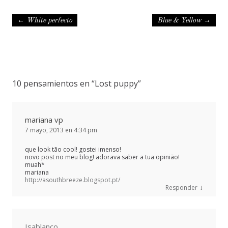
Navegación de entradas
←
White perfecto
Blue & Yellow
→
10 pensamientos en “
Lost puppy
”
mariana vp
7 mayo, 2013 en 4:34 pm
que look tão cool! gostei imenso!
novo post no meu blog! adorava saber a tua opinião!
muah*
mariana
http://asouthbreeze.blogspot.pt/
↓
Responder
Isablanco