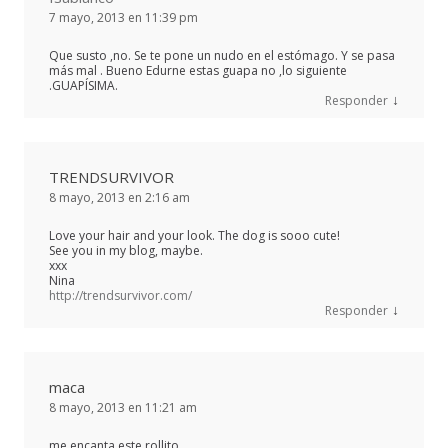
7 mayo, 2013 en 11:39 pm
Que susto ,no. Se te pone un nudo en el estómago. Y se pasa
más mal . Bueno Edurne estas guapa no ,lo siguiente
.GUAPÍSIMA.
↓
Responder
TRENDSURVIVOR
8 mayo, 2013 en 2:16 am
Love your hair and your look. The dog is sooo cute!
See you in my blog, maybe.
xxx
Nina
http://trendsurvivor.com/
↓
Responder
maca
8 mayo, 2013 en 11:21 am
me encanta este rollito