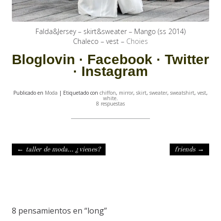
Falda&Jersey – skirt&sweater – Mango (ss 2014)
Chaleco – vest –
Choies
Bloglovin
·
Facebook
·
Twitter
·
Instagram
Publicado en
Moda
| Etiquetado con
chiffon
,
mirror
,
skirt
,
sweater
,
sweatshirt
,
vest
,
white
.
8 respuestas
Navegación de entradas
←
taller de moda… ¿vienes?
friends
→
8 pensamientos en “
long
”