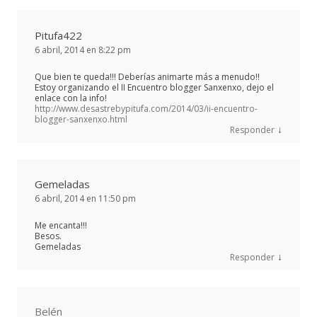
Pitufa422
6 abril, 2014 en 8:22 pm
Que bien te queda!!! Deberías animarte más a menudo!!
Estoy organizando el II Encuentro blogger Sanxenxo, dejo el
enlace con la info!
http://www.desastrebypitufa.com/2014/03/ii-encuentro-
blogger-sanxenxo.html
↓
Responder
Gemeladas
6 abril, 2014 en 11:50 pm
Me encanta!!!
Besos.
Gemeladas
↓
Responder
Belén