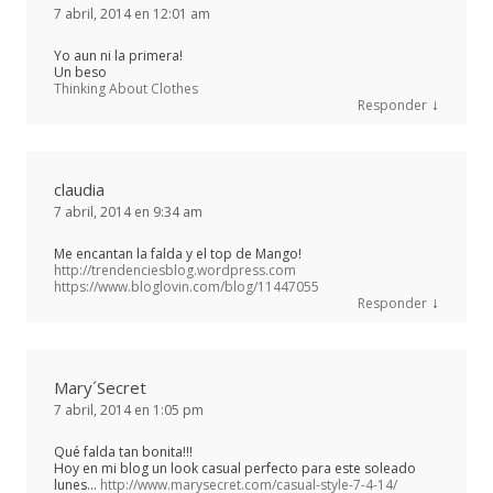
7 abril, 2014 en 12:01 am
Yo aun ni la primera!
Un beso
Thinking About Clothes
↓
Responder
claudia
7 abril, 2014 en 9:34 am
Me encantan la falda y el top de Mango!
http://trendenciesblog.wordpress.com
https://www.bloglovin.com/blog/11447055
↓
Responder
Mary´Secret
7 abril, 2014 en 1:05 pm
Qué falda tan bonita!!!
Hoy en mi blog un look casual perfecto para este soleado
lunes…
http://www.marysecret.com/casual-style-7-4-14/