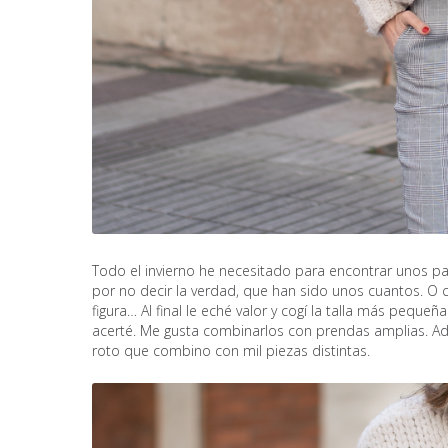
Todo el invierno he necesitado para encontrar unos pa
por no decir la verdad, que han sido unos cuantos. O 
figura… Al final le eché valor y cogí la talla más peque
acerté. Me gusta combinarlos con prendas amplias. Ad
roto que combino con mil piezas distintas.