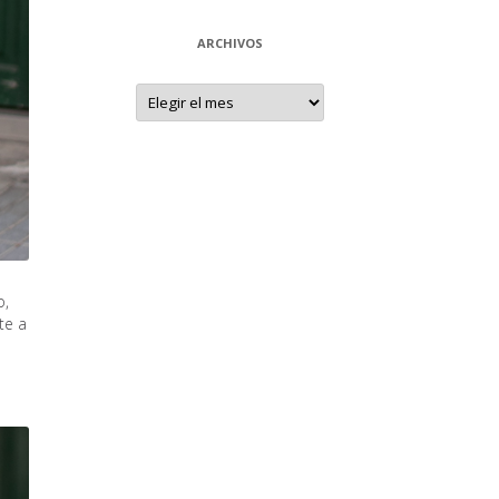
ARCHIVOS
Archivos
o,
te a