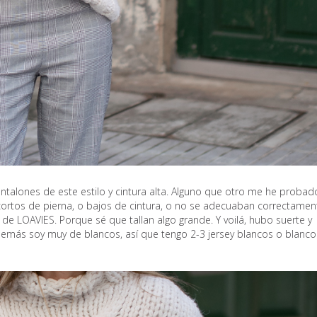
ntalones de este estilo y cintura alta. Alguno que otro me he probad
cortos de pierna, o bajos de cintura, o no se adecuaban correctamen
ña de LOAVIES. Porque sé que tallan algo grande. Y voilá, hubo suerte y
emás soy muy de blancos, así que tengo 2-3 jersey blancos o blanco