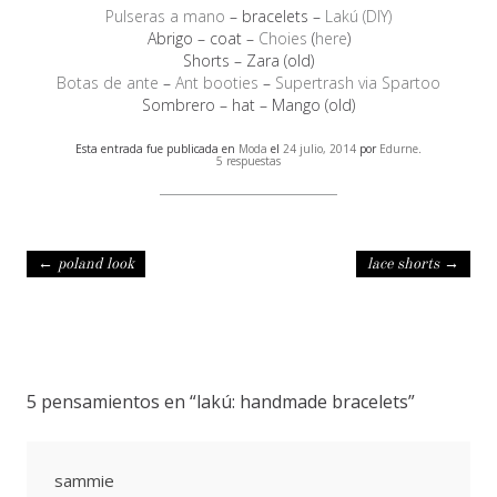
Pulseras a mano
– bracelets –
Lakú (DIY)
Abrigo – coat –
Choies
(
here
)
Shorts – Zara (old)
Botas de ante
–
Ant booties
–
Supertrash via Spartoo
Sombrero – hat – Mango (old)
Esta entrada fue publicada en
Moda
el
24 julio, 2014
por
Edurne
.
5 respuestas
Navegación de entradas
←
poland look
lace shorts
→
5 pensamientos en “
lakú: handmade bracelets
”
sammie