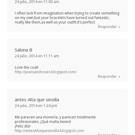
24 julio, 2014 en 11:00 am
I often lack from imagination when trying to create something
on my own,but your bracelets have turned out fantastic.
really like them,as well as your outfit.it’s perfect
↓
Responder
Sabina B
24 julio, 2014 en 11:11 am
Love the coat!
http://jeansandroses.blogspot.com/
↓
Responder
antes Alta que sinsilla
24 julio, 2014 en 1:24 pm
Me parecen una monería, y parecen totalmente
profesionales. ¡Qué maña tienes!
¡Feliz día!
http://antesAltaquesinsilla.blogspot.com
↓