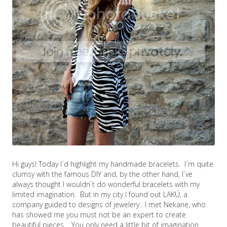
Hi guys! Today I´d highlight my handmade bracelets. I´m quite
clumsy with the famous DIY and, by the other hand, I´ve
always thought I wouldn´t do wonderful bracelets with my
limited imagination. But in my city I found out LAKÚ, a
company guided to designs of jewelery. I met Nekane, who
has showed me you must not be an expert to create
beautiful pieces. You only need a little bit of imagination,