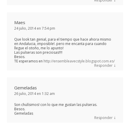
Responder
Maes
24 julio, 2014 en 7:54 pm
Que look tan genial, para el tiempo que hace ahora mismo
en Andalucia, imposible!. pero me encanta para cuando
llegue el otoño, me lo apunto!
Las pulseras son preciosas!!!!
Besos.
TE esperamos en
http://ensembleavecstyle.blogspot.com.es/
↓
Responder
Gemeladas
26 julio, 2014 en 1:32 am
Son chulísimos! con lo que me gustan las pulseras.
Besos.
Gemeladas
↓
Responder