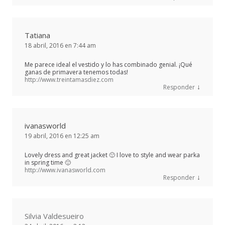
Tatiana
18 abril, 2016 en 7:44 am
Me parece ideal el vestido y lo has combinado genial. ¡Qué
ganas de primavera tenemos todas!
http://www.treintamasdiez.com
↓
Responder
ivanasworld
19 abril, 2016 en 12:25 am
Lovely dress and great jacket 🙂 I love to style and wear parka
in spring time 🙂
http://www.ivanasworld.com
↓
Responder
Silvia Valdesueiro