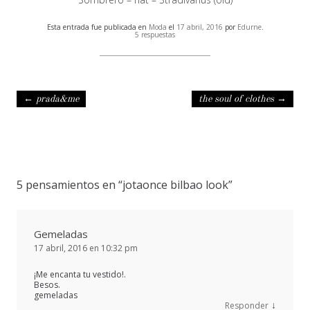
Esta entrada fue publicada en
Moda
el
17 abril, 2016
por
Edurne
.
5 respuestas
Navegación de entradas
←
prada&me
the soul of clothes
→
5 pensamientos en “
jotaonce bilbao look
”
Gemeladas
17 abril, 2016 en 10:32 pm
¡Me encanta tu vestido!.
Besos.
gemeladas
↓
Responder