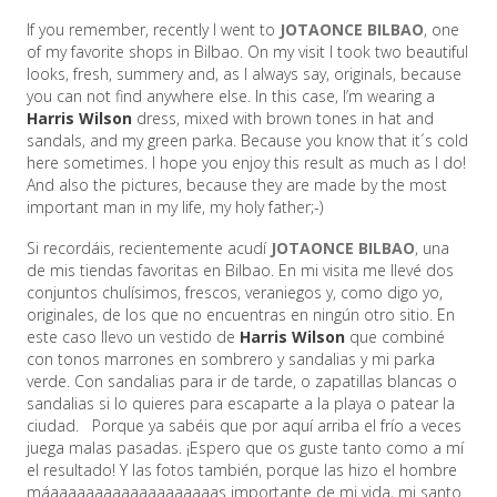
If you remember, recently I went to
JOTAONCE BILBAO
, one
of my favorite shops in Bilbao. On my visit I took two beautiful
looks, fresh, summery and, as I always say, originals, because
you can not find anywhere else. In this case, I’m wearing a
Harris Wilson
dress, mixed with brown tones in hat and
sandals, and my green parka. Because you know that it´s cold
here sometimes. I hope you enjoy this result as much as I do!
And also the pictures, because they are made by the most
important man in my life, my holy father;-)
Si recordáis, recientemente acudí
JOTAONCE BILBAO
, una
de mis tiendas favoritas en Bilbao. En mi visita me llevé dos
conjuntos chulísimos, frescos, veraniegos y, como digo yo,
originales, de los que no encuentras en ningún otro sitio. En
este caso llevo un vestido de
Harris Wilson
que combiné
con tonos marrones en sombrero y sandalias y mi parka
verde. Con sandalias para ir de tarde, o zapatillas blancas o
sandalias si lo quieres para escaparte a la playa o patear la
ciudad. Porque ya sabéis que por aquí arriba el frío a veces
juega malas pasadas. ¡Espero que os guste tanto como a mí
el resultado! Y las fotos también, porque las hizo el hombre
máaaaaaaaaaaaaaaaaaaas importante de mi vida, mi santo