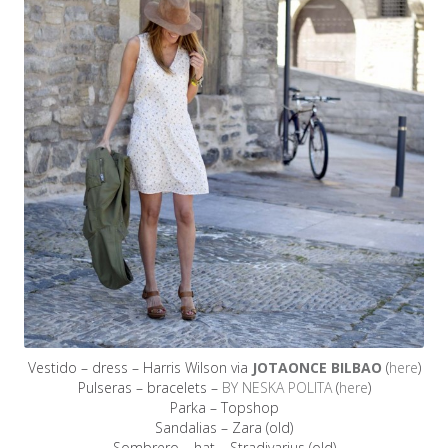
Vestido – dress – Harris Wilson via
JOTAONCE BILBAO
(
here
)
Pulseras – bracelets –
BY NESKA POLITA
(
here
)
Parka – Topshop
Sandalias – Zara (old)
Sombrero – hat – Stradivarius (old)