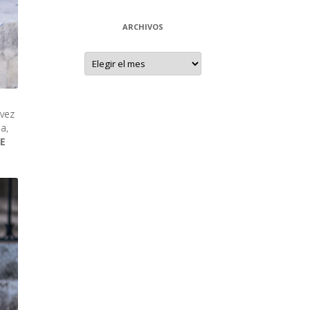
ARCHIVOS
Archivos
 vez
a,
E