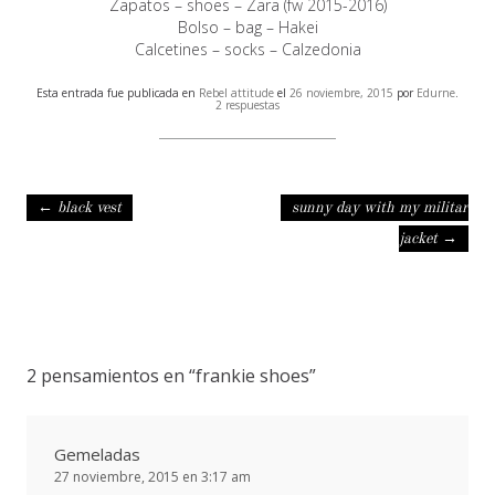
Zapatos – shoes – Zara (fw 2015-2016)
Bolso – bag – Hakei
Calcetines – socks – Calzedonia
Esta entrada fue publicada en
Rebel attitude
el
26 noviembre, 2015
por
Edurne
.
2 respuestas
Navegación de entradas
←
black vest
sunny day with my militar
jacket
→
2 pensamientos en “
frankie shoes
”
Gemeladas
27 noviembre, 2015 en 3:17 am