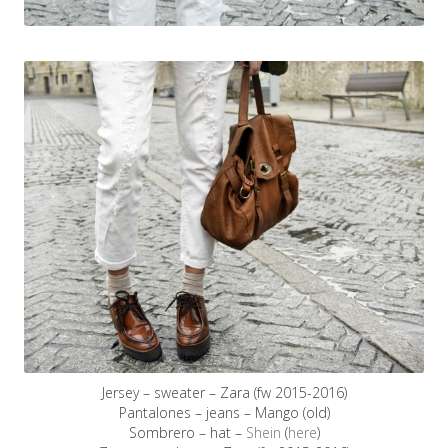
Jersey – sweater – Zara (fw 2015-2016)
Pantalones – jeans – Mango (old)
Sombrero – hat –
Shein
(
here
)