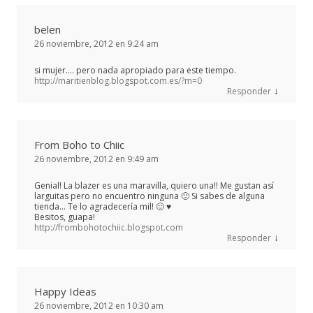
belen
26 noviembre, 2012 en 9:24 am
si mujer…. pero nada apropiado para este tiempo.
http://maritienblog.blogspot.com.es/?m=0
↓
Responder
From Boho to Chiic
26 noviembre, 2012 en 9:49 am
Genial! La blazer es una maravilla, quiero una!! Me gustan así
larguitas pero no encuentro ninguna 🙁 Si sabes de alguna
tienda… Te lo agradecería mil! 🙂 ♥
Besitos, guapa!
http://frombohotochiic.blogspot.com
↓
Responder
Happy Ideas
26 noviembre, 2012 en 10:30 am