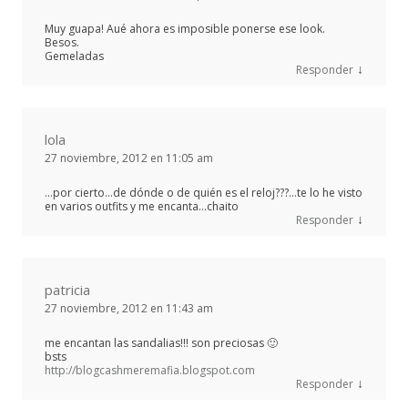
Muy guapa! Aué ahora es imposible ponerse ese look.
Besos.
Gemeladas
↓
Responder
lola
27 noviembre, 2012 en 11:05 am
…por cierto…de dónde o de quién es el reloj???…te lo he visto
en varios outfits y me encanta…chaito
↓
Responder
patricia
27 noviembre, 2012 en 11:43 am
me encantan las sandalias!!! son preciosas 🙂
bsts
http://blogcashmeremafia.blogspot.com
↓
Responder