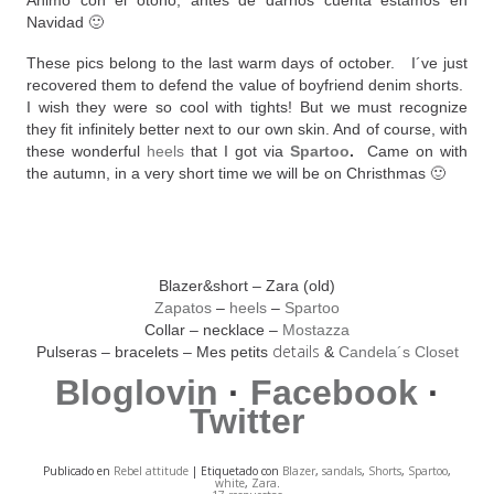
Ánimo con el otoño, antes de darnos cuenta estamos en
Navidad 🙂
These pics belong to the last warm days of october. I´ve just
recovered them to defend the value of boyfriend denim shorts.
I wish they were so cool with tights! But we must recognize
they fit infinitely better next to our own skin. And of course, with
these wonderful
heels
that I got via
Spartoo
.
Came on with
the autumn, in a very short time we will be on Christhmas 🙂
Blazer&short – Zara (old)
Zapatos
–
heels
–
Spartoo
Collar – necklace –
Mostazza
details
Pulseras – bracelets – Mes petits
&
Candela´s Closet
Bloglovin
·
Facebook
·
Twitter
Publicado en
Rebel attitude
| Etiquetado con
Blazer
,
sandals
,
Shorts
,
Spartoo
,
white
,
Zara
.