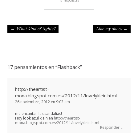
17 respuestas
Navegación de entradas
←
What kind of tights?
Like my shoes
→
17 pensamientos en “
Flashback
”
http://theartist-
mona.blogspot.com.es/2012/11/lovelyklein.html
26 noviembre, 2012 en 9:03 am
me encantan las sandalias!
Hoy look azul klein en
http://theartist-
mona.blogspot.com.es/2012/11/lovelyklein.html
↓
Responder