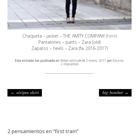
Chaqueta – jacket – THE AMITY COMPANY (
here
)
Pantalones – pants – Zara (old)
Zapatos – heels – Zara (fw 2016-2017)
Esta entrada fue publicada en
Rebel attitude
el
2 enero, 2017
por
Edurne
.
2 respuestas
Navegación de entradas
←
stripes shirt
big bomber
→
2 pensamientos en “
first train
”