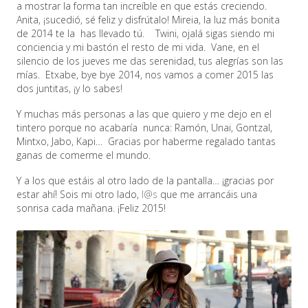
a mostrar la forma tan increíble en que estás creciendo.
Anita, ¡sucedió, sé feliz y disfrútalo! Mireia, la luz más bonita
de 2014 te la has llevado tú. Twini, ojalá sigas siendo mi
conciencia y mi bastón el resto de mi vida. Vane, en el
silencio de los jueves me das serenidad, tus alegrías son las
mías. Etxabe, bye bye 2014, nos vamos a comer 2015 las
dos juntitas, ¡y lo sabes!
Y muchas más personas a las que quiero y me dejo en el
tintero porque no acabaría nunca: Ramón, Unai, Gontzal,
Mintxo, Jabo, Kapi… Gracias por haberme regalado tantas
ganas de comerme el mundo.
Y a los que estáis al otro lado de la pantalla… ¡gracias por
estar ahí! Sois mi otro lado,
l@s
que me arrancáis una
sonrisa cada mañana. ¡Feliz 2015!