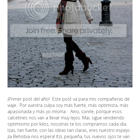
¡Primer post del año! Este post va para mis compañeras de
viaje. Por vuestra culpa soy más fuerte, más optimista, más
apasionada y más yo misma. Aino, sonríe, porque esos
calcetines nos van a llevar muy lejos. Mai, sigue vendiendo
optimismo por kilos, nosotras te los compramos cada día.
Izas, tan fuerte, con las ideas tan claras, eres nuestro espejo
¡la Behobia nos espera! Itzi, pequeña, tus nuevos ojos te van