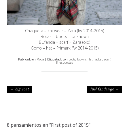
Chaqueta – knitwear – Zara (fw 2014-2015)
Botas – boots – Unknown
BUfanda – scarf – Zara (old)
Gorro – hat – Primark (fw 2014-2015)
Publicado en
Moda
| Etiquetado con
boots
,
brown
,
Hat
,
jacket
,
scarf
.
8 respuestas
Navegación de entradas
←
big coat
fuel fandango
→
8 pensamientos en “
First post of 2015
”