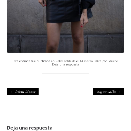
Esta entrada fue publicada en
Rebel attitude
el
14 marzo, 2021
por
Edurne
.
Deja una respuesta
Navegación de entradas
←
h&m blazer
vogue caffe
→
Deja una respuesta