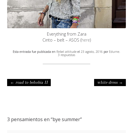
Everything from Zara
Cinto – belt – ASOS (
here
)
Esta entrada fue publicada en
Rebel attitude
el
23 agosto, 2016
por
Edurne
.
3 respuestas
Navegación de entradas
←
road to behobia II
white dress
→
3 pensamientos en “
bye summer
”