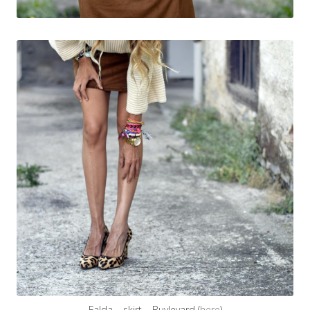
Falda – skirt – Buylevard (
here
)