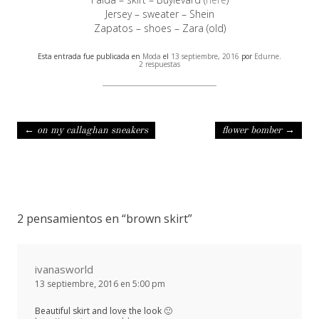
Jersey – sweater – Shein
Zapatos – shoes – Zara (old)
Esta entrada fue publicada en
Moda
el
13 septiembre, 2016
por
Edurne
.
2 respuestas
Navegación de entradas
←
on my callaghan sneakers
flower bomber
→
2 pensamientos en “
brown skirt
”
ivanasworld
13 septiembre, 2016 en 5:00 pm
Beautiful skirt and love the look 🙂