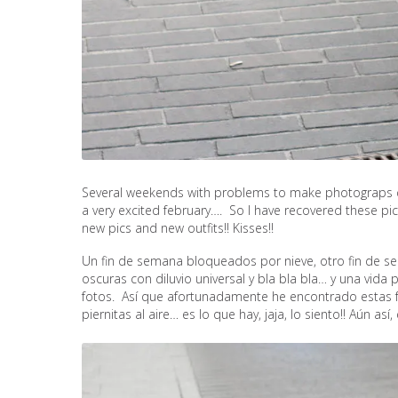
Several weekends with problems to make photograps due 
a very excited february…. So I have recovered these pi
new pics and new outfits!! Kisses!!
Un fin de semana bloqueados por nieve, otro fin de s
oscuras con diluvio universal y bla bla bla… y una vid
fotos. Así que afortunadamente he encontrado estas f
piernitas al aire… es lo que hay, jaja, lo siento!! Aún as