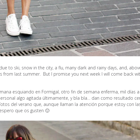
to ski, snow in the city, a flu, many dark and rainy days, and, above
cs from last summer. But I promise you next week I will come back wi
emana esquiando en Formigal, otro fin de semana enferma, mil días a
a personal algo agitada últimamente, y bla bla… dan como resultado ce
otos del verano que, aunque llaman la atención porque estoy con la
í, espero que os gusten 🙂