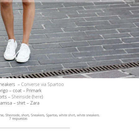
 Sneakers –
Converse via Spartoo
rigo – coat – Primark
orts –
Sheinside
(
here
)
amisa – shirt – Zara
rse
,
Sheinside
,
short
,
Sneakers
,
Spartoo
,
white shirt
,
white sneakers
.
7 respuestas