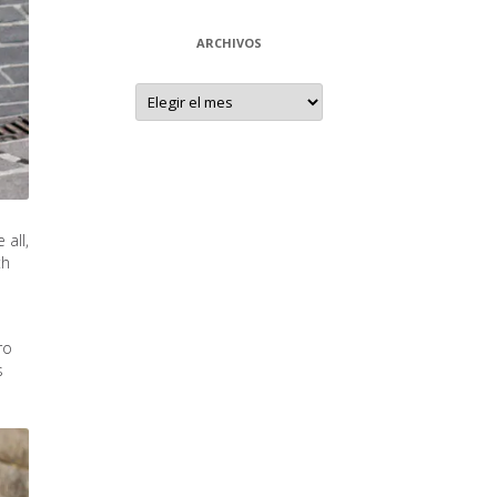
ARCHIVOS
Archivos
 all,
th
ro
s