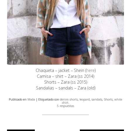
Chaqueta – jacket – Shein (
here
)
Camisa – shirt – Zara (ss 2014)
Shorts – Zara (ss 2015)
Sandalias – sandals – Zara (old)
Publicado en
Moda
| Etiquetado con
denim shorts
,
leopard
,
sandals
,
Shorts
,
white
shirt
.
5 respuestas