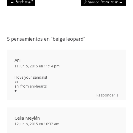
Navegación de entradas
←
back wall
jotaonce front row
→
5 pensamientos en “
beige leopard
”
Ani
11 junio, 2015 en 11:14 pm
I love your sandals!
xx
ani from
ani-hearts
♥
↓
Responder
Celia Meylán
12 junio, 2015 en 10:32 am