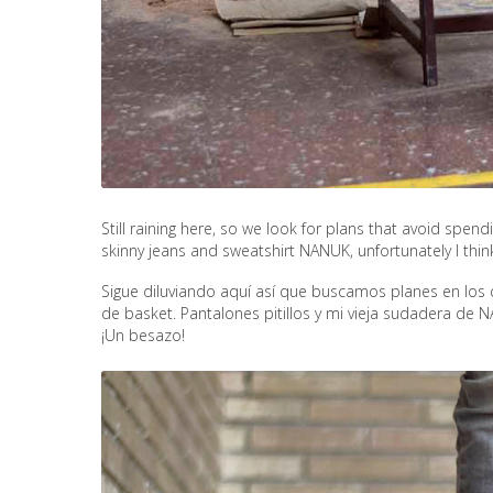
Still raining here, so we look for plans that avoid spe
skinny jeans and sweatshirt NANUK, unfortunately I think i
Sigue diluviando aquí así que buscamos planes en los
de basket. Pantalones pitillos y mi vieja sudadera de
¡Un besazo!