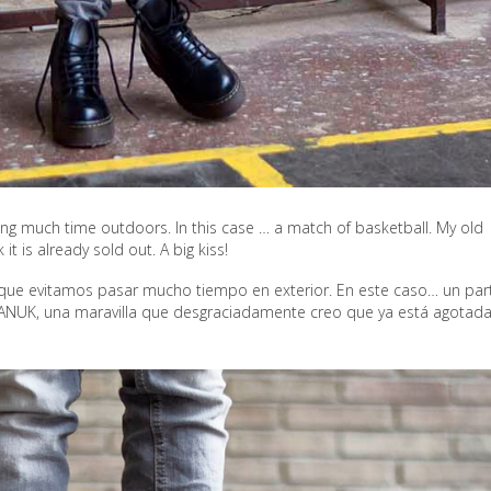
nding much time outdoors. In this case … a match of basketball. My old
t is already sold out. A big kiss!
 que evitamos pasar mucho tiempo en exterior. En este caso… un par
 NANUK, una maravilla que desgraciadamente creo que ya está agotada