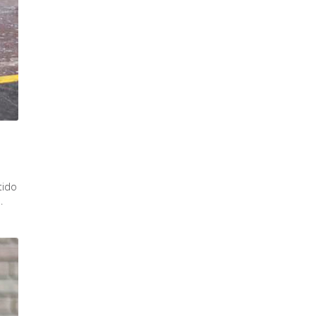
tido
.