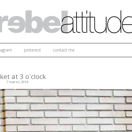
Ir al contenido
tagram
pinterest
contact me
ket at 3 o´clock
7 marzo, 2016