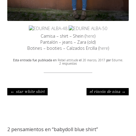
Camisa – shirt – Shein (
here
)
Pantalón – jeans – Zara (old)
Botines – booties – Calzados Ercilla (
here
)
Esta entrada fue publicada en
Rebel attitude
el
20 marzo, 2017
por
Edurne
.
2 respuestas
Navegación de entradas
←
star white shirt
el rincón de nina
→
2 pensamientos en “
babydoll blue shirt
”