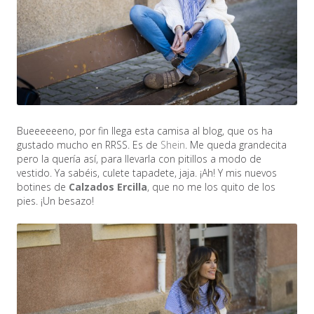
Bueeeeeeno, por fin llega esta camisa al blog, que os ha
gustado mucho en RRSS. Es de
Shein
. Me queda grandecita
pero la quería así, para llevarla con pitillos a modo de
vestido. Ya sabéis, culete tapadete, jaja. ¡Ah! Y mis nuevos
botines de
Calzados Ercilla
, que no me los quito de los
pies. ¡Un besazo!