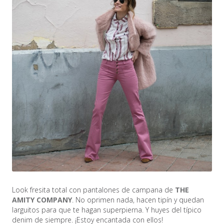
Look fresita total con pantalones de campana de
THE
AMITY COMPANY
. No oprimen nada, hacen tipín y quedan
larguitos para que te hagan superpierna. Y huyes del típico
denim de siempre. ¡Estoy encantada con ellos!